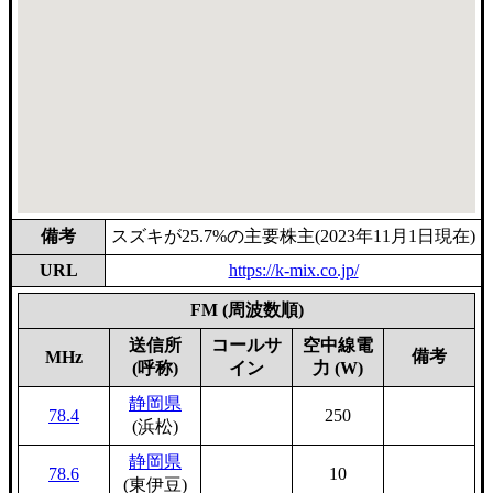
備考
スズキが25.7%の主要株主(2023年11月1日現在)
URL
https://k-mix.co.jp/
FM (周波数順)
送信所
コールサ
空中線電
備考
MHz
(呼称)
イン
力 (W)
静岡県
78.4
250
(浜松)
静岡県
78.6
10
(東伊豆)