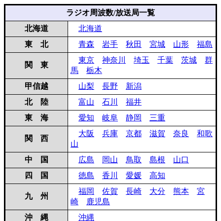
ラジオ周波数/放送局一覧
北海道
北海道
東 北
青森
岩手
秋田
宮城
山形
福島
東京
神奈川
埼玉
千葉
茨城
群
関 東
馬
栃木
甲信越
山梨
長野
新潟
北 陸
富山
石川
福井
東 海
愛知
岐阜
静岡
三重
大阪
兵庫
京都
滋賀
奈良
和歌
関 西
山
中 国
広島
岡山
鳥取
島根
山口
四 国
徳島
香川
愛媛
高知
福岡
佐賀
長崎
大分
熊本
宮
九 州
崎
鹿児島
沖 縄
沖縄