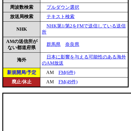
周波数検索
プルダウン選択
放送局検索
テキスト検索
NHK第1/第2をFMで送信している送信
NHK
所
AMの送信所が
群馬県
奈良県
ない都道府県
日本に影響を与える可能性のある海外
海外
のAM放送
新規開局/予定
AM
FM(6件)
廃止/休止
AM
FM(49件)