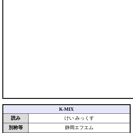
K-MIX
読み
けい みっくす
別称等
静岡エフエム