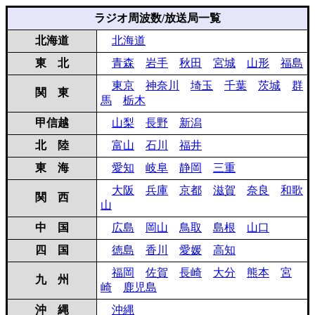
ラジオ周波数/放送局一覧
北海道
北海道
東 北
青森
岩手
秋田
宮城
山形
福島
東京
神奈川
埼玉
千葉
茨城
群
関 東
馬
栃木
甲信越
山梨
長野
新潟
北 陸
富山
石川
福井
東 海
愛知
岐阜
静岡
三重
大阪
兵庫
京都
滋賀
奈良
和歌
関 西
山
中 国
広島
岡山
鳥取
島根
山口
四 国
徳島
香川
愛媛
高知
福岡
佐賀
長崎
大分
熊本
宮
九 州
崎
鹿児島
沖 縄
沖縄