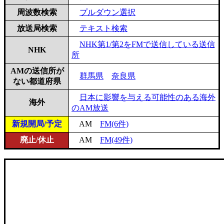
周波数検索
プルダウン選択
放送局検索
テキスト検索
NHK第1/第2をFMで送信している送信
NHK
所
AMの送信所が
群馬県
奈良県
ない都道府県
日本に影響を与える可能性のある海外
海外
のAM放送
新規開局/予定
AM
FM(6件)
廃止/休止
AM
FM(49件)