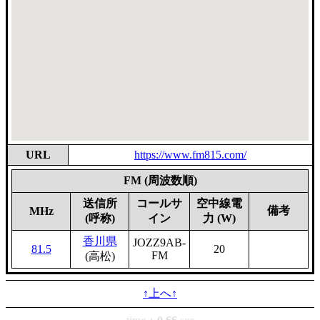
URL
https://www.fm815.com/
FM (周波数順)
送信所
コールサ
空中線電
備考
MHz
(呼称)
イン
力 (W)
香川県
JOZZ9AB-
81.5
20
FM
(高松)
↑上へ↑