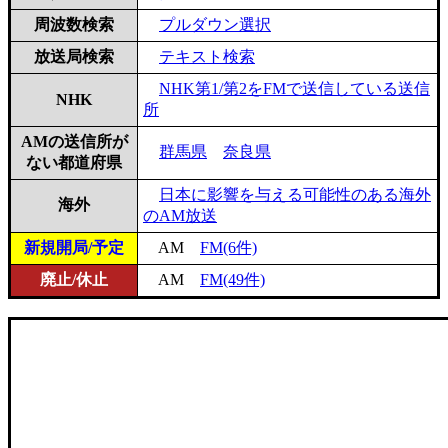
周波数検索
プルダウン選択
放送局検索
テキスト検索
NHK第1/第2をFMで送信している送信
NHK
所
AMの送信所が
群馬県
奈良県
ない都道府県
日本に影響を与える可能性のある海外
海外
のAM放送
新規開局/予定
AM
FM(6件)
廃止/休止
AM
FM(49件)