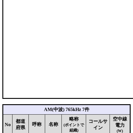
AM(中波) 765kHz 7件
略称
空中線
都道
コールサ
呼称
名称
No
(ポイントで
電力
府県
イン
組織)
(W)