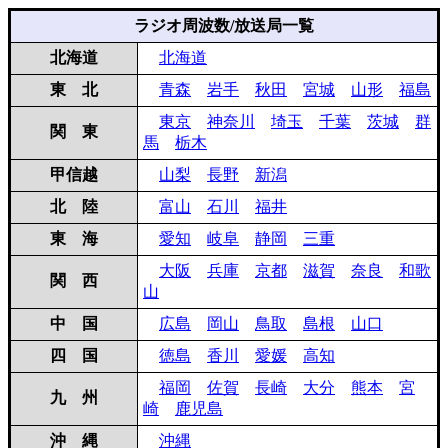
ラジオ周波数/放送局一覧
北海道
北海道
東 北
青森
岩手
秋田
宮城
山形
福島
東京
神奈川
埼玉
千葉
茨城
群
関 東
馬
栃木
甲信越
山梨
長野
新潟
北 陸
富山
石川
福井
東 海
愛知
岐阜
静岡
三重
大阪
兵庫
京都
滋賀
奈良
和歌
関 西
山
中 国
広島
岡山
鳥取
島根
山口
四 国
徳島
香川
愛媛
高知
福岡
佐賀
長崎
大分
熊本
宮
九 州
崎
鹿児島
沖 縄
沖縄