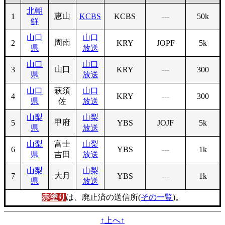
北朝
恵山
1
KCBS
KCBS
---
50k
鮮
山口
山口
周南
2
KRY
JOPF
5k
県
放送
山口
山口
山口
3
KRY
---
300
県
放送
山口
萩須
山口
4
KRY
---
300
県
佐
放送
山梨
山梨
甲府
5
YBS
JOJF
5k
県
放送
山梨
富士
山梨
6
YBS
---
1k
県
吉田
放送
山梨
山梨
大月
7
YBS
---
1k
県
放送
赤塗り
は、廃止済の送信所(
その一覧
)。
↑上へ↑