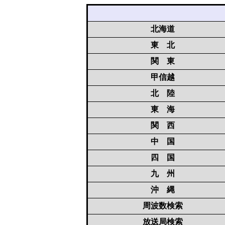
北海道
東 北
関 東
甲信越
北 陸
東 海
関 西
中 国
四 国
九 州
沖 縄
周波数検索
放送局検索