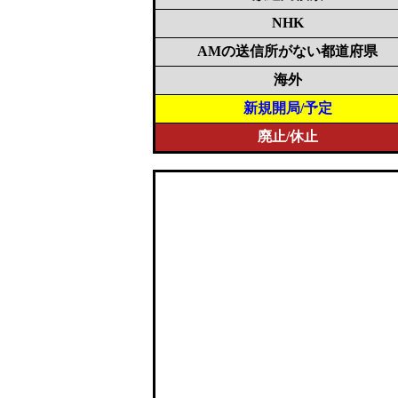
NHK
AMの送信所がない都道府県
海外
新規開局/予定
廃止/休止