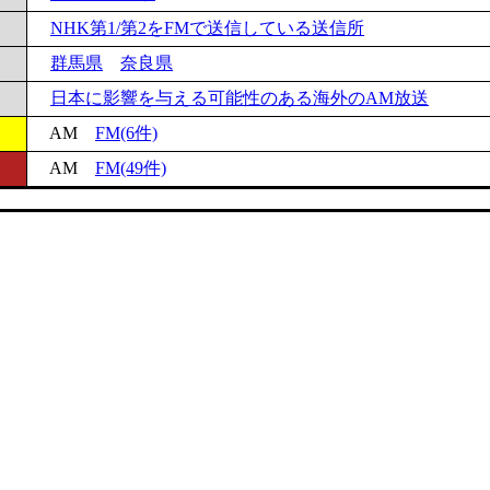
NHK第1/第2をFMで送信している送信所
群馬県
奈良県
日本に影響を与える可能性のある海外のAM放送
AM
FM(6件)
AM
FM(49件)