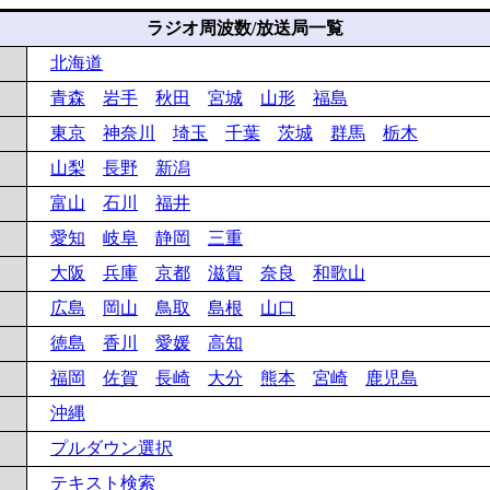
ラジオ周波数/放送局一覧
北海道
青森
岩手
秋田
宮城
山形
福島
東京
神奈川
埼玉
千葉
茨城
群馬
栃木
山梨
長野
新潟
富山
石川
福井
愛知
岐阜
静岡
三重
大阪
兵庫
京都
滋賀
奈良
和歌山
広島
岡山
鳥取
島根
山口
徳島
香川
愛媛
高知
福岡
佐賀
長崎
大分
熊本
宮崎
鹿児島
沖縄
プルダウン選択
テキスト検索