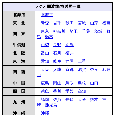
ラジオ周波数/放送局一覧
北海道
北海道
東 北
青森
岩手
秋田
宮城
山形
福島
東京
神奈川
埼玉
千葉
茨城
群
関 東
馬
栃木
甲信越
山梨
長野
新潟
北 陸
富山
石川
福井
東 海
愛知
岐阜
静岡
三重
大阪
兵庫
京都
滋賀
奈良
和歌
関 西
山
中 国
広島
岡山
鳥取
島根
山口
四 国
徳島
香川
愛媛
高知
福岡
佐賀
長崎
大分
熊本
宮
九 州
崎
鹿児島
沖 縄
沖縄