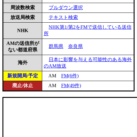
周波数検索
プルダウン選択
放送局検索
テキスト検索
NHK第1/第2をFMで送信している送信
NHK
所
AMの送信所が
群馬県
奈良県
ない都道府県
日本に影響を与える可能性のある海外
海外
のAM放送
新規開局/予定
AM
FM(6件)
廃止/休止
AM
FM(49件)