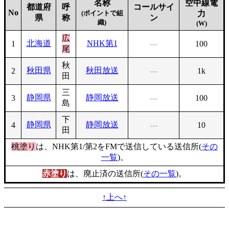
名称
空中線電
都道府
呼
コールサイ
No
(ポイントで組
力
県
称
ン
織)
(W)
広
北海道
NHK第1
1
---
100
尾
秋
秋田県
秋田放送
2
---
1k
田
三
静岡県
静岡放送
3
---
100
島
下
静岡県
静岡放送
4
---
10
田
桃塗り
は、NHK第1/第2をFMで送信している送信所(
その
一覧
)。
赤塗り
は、廃止済の送信所(
その一覧
)。
↑上へ↑