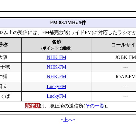
FM 88.1MHz 5件
1MHz以上の受信には、FM補完放送(ワイドFM)に対応したラジオ
名称
呼称
コールサイ
(ポイントで組織)
大阪
NHK-FM
JOBK-FM
高千穂
NHK-FM
---
沖縄
NHK-FM
JOAP-FM
日立
LuckyFM
---
つくば
LuckyFM
---
赤塗り
は、廃止済の送信所(
その一覧
)。
↑上へ↑