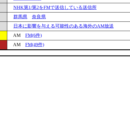
NHK第1/第2をFMで送信している送信所
群馬県
奈良県
日本に影響を与える可能性のある海外のAM放送
AM
FM(6件)
AM
FM(49件)