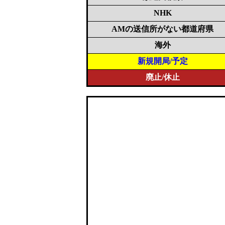
NHK
AMの送信所がない都道府県
海外
新規開局/予定
廃止/休止