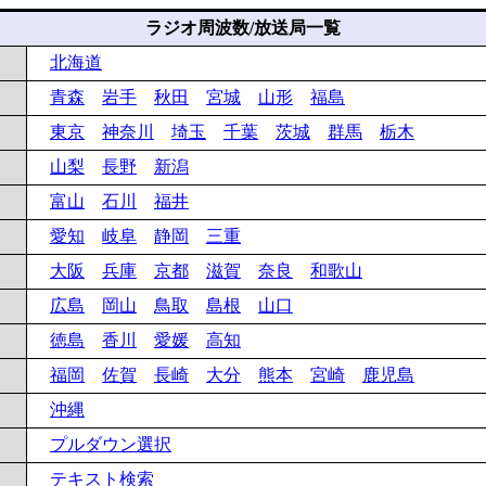
ラジオ周波数/放送局一覧
北海道
青森
岩手
秋田
宮城
山形
福島
東京
神奈川
埼玉
千葉
茨城
群馬
栃木
山梨
長野
新潟
富山
石川
福井
愛知
岐阜
静岡
三重
大阪
兵庫
京都
滋賀
奈良
和歌山
広島
岡山
鳥取
島根
山口
徳島
香川
愛媛
高知
福岡
佐賀
長崎
大分
熊本
宮崎
鹿児島
沖縄
プルダウン選択
テキスト検索