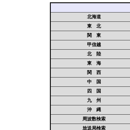
北海道
東 北
関 東
甲信越
北 陸
東 海
関 西
中 国
四 国
九 州
沖 縄
周波数検索
放送局検索