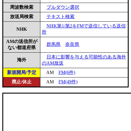
周波数検索
プルダウン選択
放送局検索
テキスト検索
NHK第1/第2をFMで送信している送信
NHK
所
AMの送信所が
群馬県
奈良県
ない都道府県
日本に影響を与える可能性のある海外
海外
のAM放送
新規開局/予定
AM
FM(6件)
廃止/休止
AM
FM(49件)