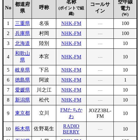
名称
空中線
都道府
コールサ
呼称
No
(ポイントで組
電力
県
イン
織)
(W)
1
三重県
名張
NHK-FM
---
100
2
兵庫県
村岡
NHK-FM
---
100
3
北海道
陸別
NHK-FM
---
10
和歌山
本宮
4
NHK-FM
---
10
県
5
岐阜県
下呂
NHK-FM
---
10
6
徳島県
阿波
NHK-FM
---
1
7
愛媛県
川之江
NHK-FM
---
10
8
新潟県
松代
NHK-FM
---
10
FMたちか
JOZZ3BL-
東京都
立川
9
10
FM
わ
RADIO
栃木県
佐野葛生
10
---
10
BERRY