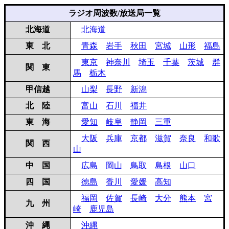
ラジオ周波数/放送局一覧
北海道
北海道
東 北
青森
岩手
秋田
宮城
山形
福島
東京
神奈川
埼玉
千葉
茨城
群
関 東
馬
栃木
甲信越
山梨
長野
新潟
北 陸
富山
石川
福井
東 海
愛知
岐阜
静岡
三重
大阪
兵庫
京都
滋賀
奈良
和歌
関 西
山
中 国
広島
岡山
鳥取
島根
山口
四 国
徳島
香川
愛媛
高知
福岡
佐賀
長崎
大分
熊本
宮
九 州
崎
鹿児島
沖 縄
沖縄