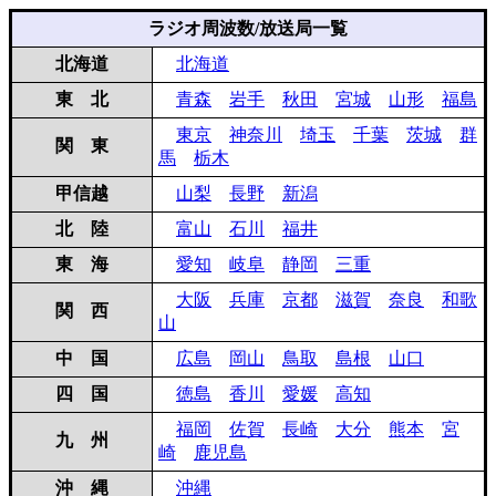
ラジオ周波数/放送局一覧
北海道
北海道
東 北
青森
岩手
秋田
宮城
山形
福島
東京
神奈川
埼玉
千葉
茨城
群
関 東
馬
栃木
甲信越
山梨
長野
新潟
北 陸
富山
石川
福井
東 海
愛知
岐阜
静岡
三重
大阪
兵庫
京都
滋賀
奈良
和歌
関 西
山
中 国
広島
岡山
鳥取
島根
山口
四 国
徳島
香川
愛媛
高知
福岡
佐賀
長崎
大分
熊本
宮
九 州
崎
鹿児島
沖 縄
沖縄