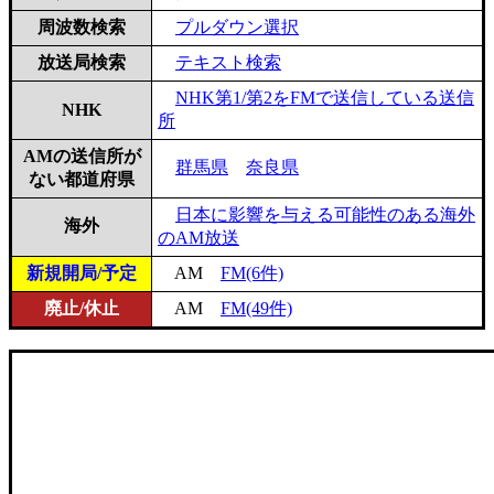
周波数検索
プルダウン選択
放送局検索
テキスト検索
NHK第1/第2をFMで送信している送信
NHK
所
AMの送信所が
群馬県
奈良県
ない都道府県
日本に影響を与える可能性のある海外
海外
のAM放送
新規開局/予定
AM
FM(6件)
廃止/休止
AM
FM(49件)