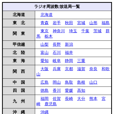
ラジオ周波数/放送局一覧
北海道
北海道
東 北
青森
岩手
秋田
宮城
山形
福島
東京
神奈川
埼玉
千葉
茨城
群
関 東
馬
栃木
甲信越
山梨
長野
新潟
北 陸
富山
石川
福井
東 海
愛知
岐阜
静岡
三重
大阪
兵庫
京都
滋賀
奈良
和歌
関 西
山
中 国
広島
岡山
鳥取
島根
山口
四 国
徳島
香川
愛媛
高知
福岡
佐賀
長崎
大分
熊本
宮
九 州
崎
鹿児島
沖 縄
沖縄