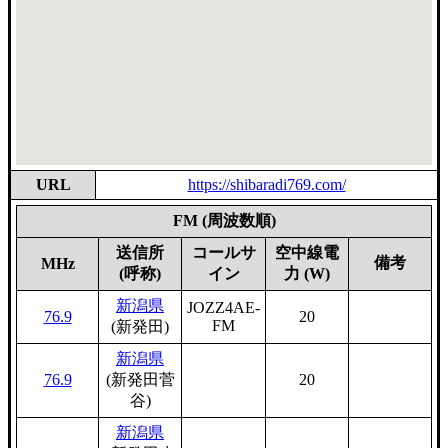
URL
https://shibaradi769.com/
FM (周波数順)
送信所
コールサ
空中線電
備考
MHz
(呼称)
イン
力 (W)
新潟県
JOZZ4AE-
76.9
20
FM
(新発田)
新潟県
76.9
(新発田菅
20
谷)
新潟県