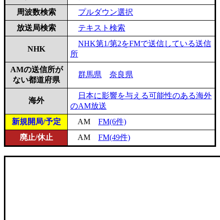
周波数検索
プルダウン選択
放送局検索
テキスト検索
NHK第1/第2をFMで送信している送信
NHK
所
AMの送信所が
群馬県
奈良県
ない都道府県
日本に影響を与える可能性のある海外
海外
のAM放送
新規開局/予定
AM
FM(6件)
廃止/休止
AM
FM(49件)