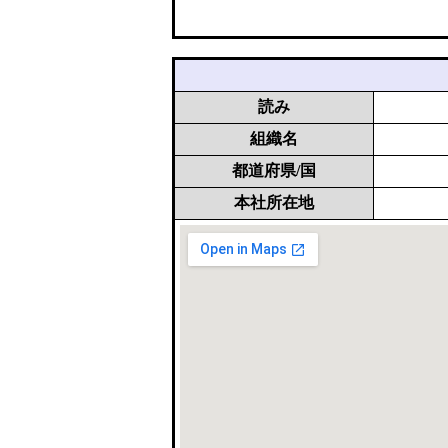
読み
組織名
都道府県/国
本社所在地