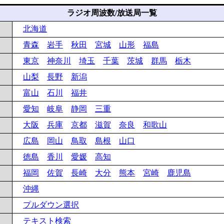
ラジオ周波数/放送局一覧
北海道
青森
岩手
秋田
宮城
山形
福島
東京
神奈川
埼玉
千葉
茨城
群馬
栃木
山梨
長野
新潟
富山
石川
福井
愛知
岐阜
静岡
三重
大阪
兵庫
京都
滋賀
奈良
和歌山
広島
岡山
鳥取
島根
山口
徳島
香川
愛媛
高知
福岡
佐賀
長崎
大分
熊本
宮崎
鹿児島
沖縄
プルダウン選択
テキスト検索