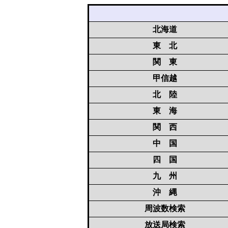
北海道
東 北
関 東
甲信越
北 陸
東 海
関 西
中 国
四 国
九 州
沖 縄
周波数検索
放送局検索