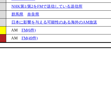
NHK第1/第2をFMで送信している送信所
群馬県
奈良県
日本に影響を与える可能性のある海外のAM放送
AM
FM(6件)
AM
FM(49件)