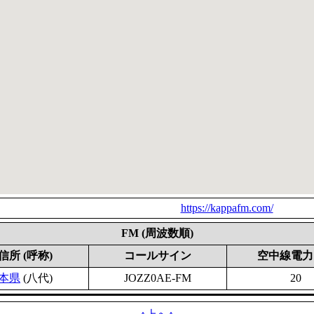
https://kappafm.com/
FM (周波数順)
信所 (呼称)
コールサイン
空中線電力 
本県
(八代)
JOZZ0AE-FM
20