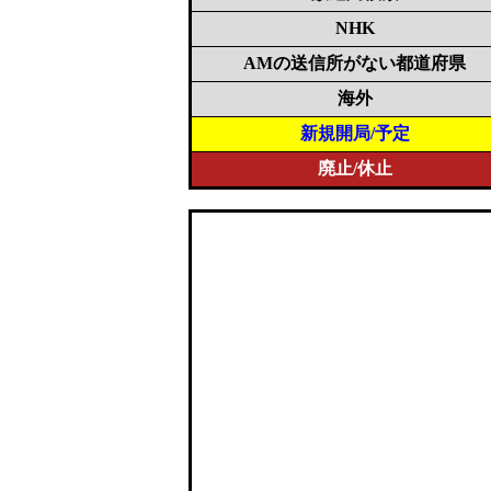
NHK
AMの送信所がない都道府県
海外
新規開局/予定
廃止/休止