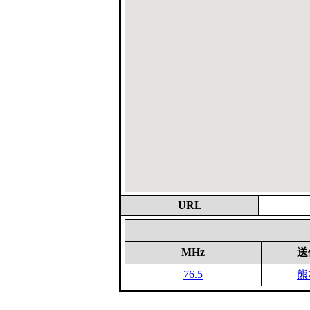
URL
MHz
送
76.5
熊