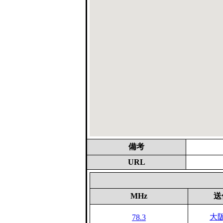
備考
URL
MHz
送
大
78.3