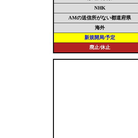
NHK
AMの送信所がない都道府県
海外
新規開局/予定
廃止/休止