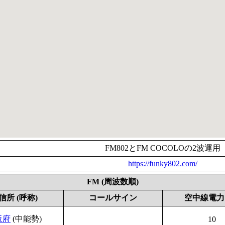
FM802とFM COCOLOの2波運用
https://funky802.com/
FM (周波数順)
信所 (呼称)
コールサイン
空中線電力 
阪府
(中能勢)
10