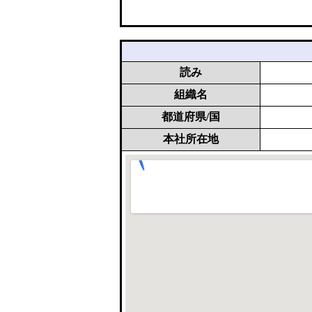
読み
組織名
都道府県/国
本社所在地