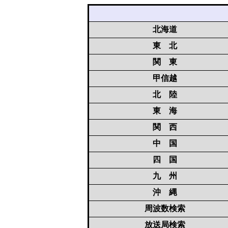
北海道
東 北
関 東
甲信越
北 陸
東 海
関 西
中 国
四 国
九 州
沖 縄
周波数検索
放送局検索