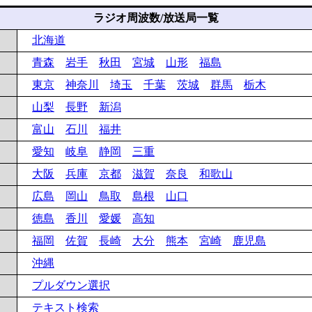
ラジオ周波数/放送局一覧
北海道
青森
岩手
秋田
宮城
山形
福島
東京
神奈川
埼玉
千葉
茨城
群馬
栃木
山梨
長野
新潟
富山
石川
福井
愛知
岐阜
静岡
三重
大阪
兵庫
京都
滋賀
奈良
和歌山
広島
岡山
鳥取
島根
山口
徳島
香川
愛媛
高知
福岡
佐賀
長崎
大分
熊本
宮崎
鹿児島
沖縄
プルダウン選択
テキスト検索