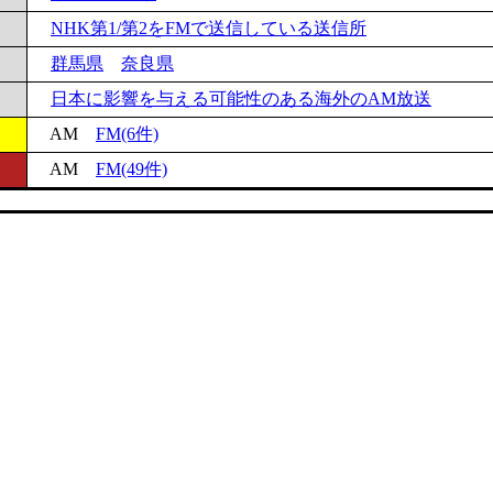
NHK第1/第2をFMで送信している送信所
群馬県
奈良県
日本に影響を与える可能性のある海外のAM放送
AM
FM(6件)
AM
FM(49件)