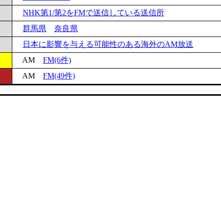
NHK第1/第2をFMで送信している送信所
群馬県
奈良県
日本に影響を与える可能性のある海外のAM放送
AM
FM(6件)
AM
FM(49件)