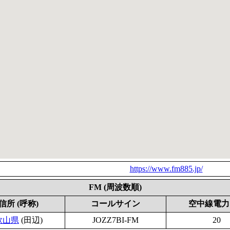
https://www.fm885.jp/
FM (周波数順)
信所 (呼称)
コールサイン
空中線電力 
歌山県
(田辺)
JOZZ7BI-FM
20