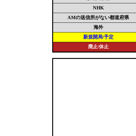
NHK
AMの送信所がない都道府県
海外
新規開局/予定
廃止/休止