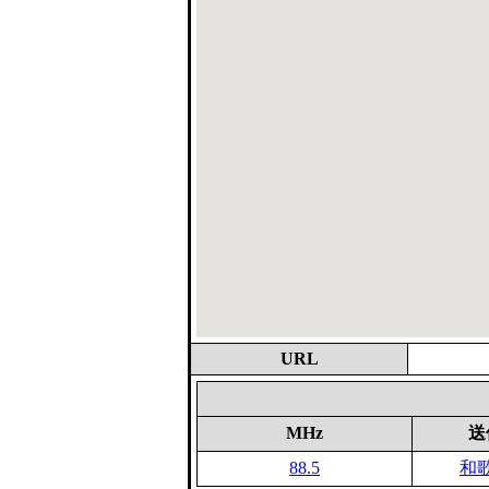
URL
MHz
送
88.5
和