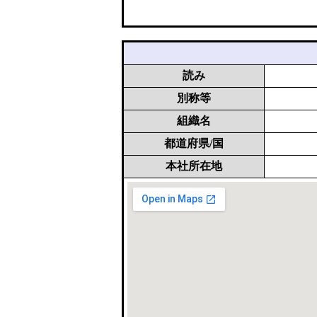
読み
別称等
組織名
都道府県/国
本社所在地