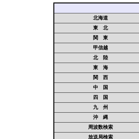
北海道
東 北
関 東
甲信越
北 陸
東 海
関 西
中 国
四 国
九 州
沖 縄
周波数検索
放送局検索