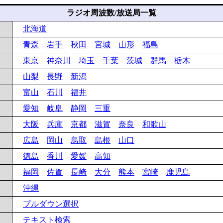
ラジオ周波数/放送局一覧
北海道
青森
岩手
秋田
宮城
山形
福島
東京
神奈川
埼玉
千葉
茨城
群馬
栃木
山梨
長野
新潟
富山
石川
福井
愛知
岐阜
静岡
三重
大阪
兵庫
京都
滋賀
奈良
和歌山
広島
岡山
鳥取
島根
山口
徳島
香川
愛媛
高知
福岡
佐賀
長崎
大分
熊本
宮崎
鹿児島
沖縄
プルダウン選択
テキスト検索